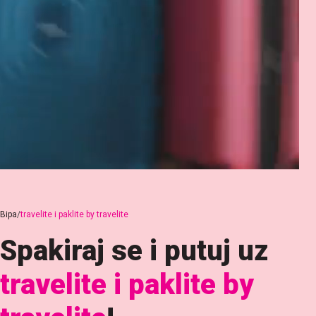
Bipa
travelite i paklite by travelite
Spakiraj se i putuj uz
travelite i paklite by