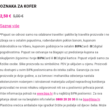
OZNAKA ZA KOFER
2,50 €
5,00 €
Saznaj više
*Popust se odnosi samo na odabrane travelite i paklite by travelite proizvode i ne
zbraja se s ostalim popustima, rođendanskim poklon bonom, kuponom
dobrodošlice na Viberu, kuponom godišnjice te ostalim
BIPA
Card i
B
Cdigital
pogodnostima. Popust se ostvaruje na blagajni uz predočenje kupona sa
skupljenim žigovima i tvoje
BIPA
Card ili
B
Cdigital kartice. Popust vrijedi samo za
fizičke osobe. Slike proizvoda su simbolične. PDV je uključen u cijenu. Proizvodi
su dostupni u svim BIPA poslovnicama do isteka zaliha. Garancija za sve
proizvode je dvije godine, a za lomove i mehanička oštećenja nastala
ekstenzivnim nošenjem i istrošenost materijala uslijed nepravilnog korištenja
proizvođač ne snosi nikakvu odgovornost niti se u poslovnici prihvaća povrat.
Više informacija potraži na
www.bipa.hr
ili u najbližoj BIPA poslovnici. Za sva
pitanja obrati se na besplatni info telefon
0800 20 20 30
ili na
bipa@bipa.hr
.
Plastična vrećica ambalaže nije igračka! Držite je podalje od djece i beba. Može