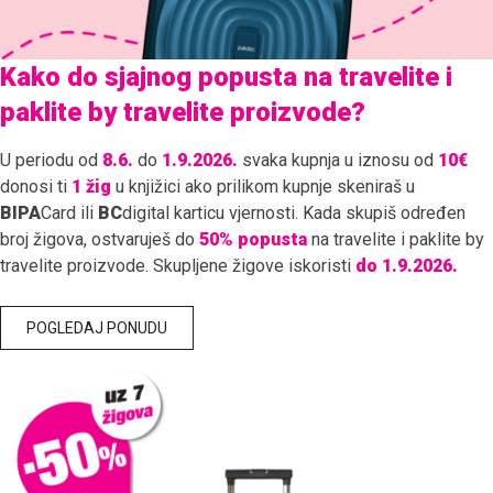
Kako do sjajnog popusta na travelite i
paklite by travelite
proizvode?
U periodu od
8.6.
do
1.9.2026.
svaka kupnja u iznosu od
10€
donosi ti
1 žig
u knjižici ako prilikom kupnje skeniraš u
BIPA
Card ili
BC
digital karticu vjernosti. Kada skupiš određen
broj žigova, ostvaruješ do
50% popusta
na travelite i paklite by
travelite proizvode. Skupljene žigove iskoristi
do 1.9.2026.
POGLEDAJ PONUDU