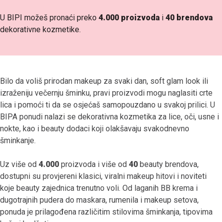
U BIPI možeš pronaći preko
4.000 proizvoda
i
40 brendova
dekorativne kozmetike.
Bilo da voliš prirodan makeup za svaki dan, soft glam look ili
izraženiju večernju šminku, pravi proizvodi mogu naglasiti crte
lica i pomoći ti da se osjećaš samopouzdano u svakoj prilici. U
BIPA ponudi nalazi se dekorativna kozmetika za lice, oči, usne i
nokte, kao i beauty dodaci koji olakšavaju svakodnevno
šminkanje.
Uz više od
4.000
proizvoda i više od
40
beauty brendova,
dostupni su provjereni klasici, viralni makeup hitovi i noviteti
koje beauty zajednica trenutno voli. Od laganih BB krema i
dugotrajnih pudera do maskara, rumenila i makeup setova,
ponuda je prilagođena različitim stilovima šminkanja, tipovima