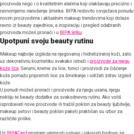
proizvoda nego i o kvalitetnim alatima koji olakšavaju precizno i
ravnomjerno nanošenje šminke. BIPA redovito osvježava ponudu
novim proizvodima i aktualnim makeup trendovima koji dolaze
ravno iz beauty zajednice, a inspiraciju i pregled odabranih
proizvoda možeš pronaći i u
BIPA letku
.
Upotpuni svoju beauty rutinu
Makeup najbolje izgleda na njegovanoj i hidratiziranoj koži, zato
uz dekorativnu kozmetiku svakako istraži i
proizvode za njegu
kože lica
. Serumi, kreme za lice, tonici i proizvodi za čišćenje
kože pomažu pripremiti lice za šminkanje i održati zdrav izgled
kože.
U ponudi možeš pronaći i proizvode za njegu usana, njegu
noktiju te beauty dodatke za svakodnevnu rutinu. Ako voliš
isprobavati nove proizvode ili tražiš poklon za beauty ljubitelje,
makeup setovi i beauty poklon paketi praktičan su izbor za
različite prilike.
Uz
BIPACard
program vjernosti ostvari i iskoristi bodove za