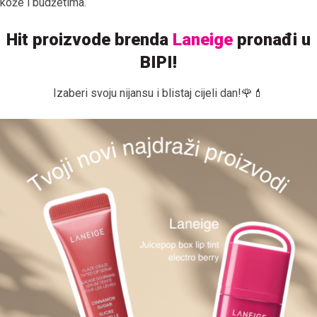
kože i budžetima.
Hit proizvode brenda
Laneige
pronađi u
BIPI!
Izaberi svoju nijansu i blistaj cijeli dan!🌹💄