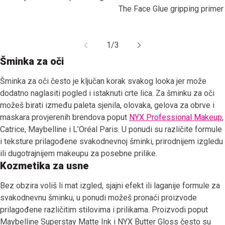
The Face Glue gripping primer
1
/
3
Šminka za oči
Šminka za oči često je ključan korak svakog looka jer može
dodatno naglasiti pogled i istaknuti crte lica. Za šminku za oči
možeš birati između paleta sjenila, olovaka, gelova za obrve i
maskara provjerenih brendova poput
NYX Professional Makeup
,
Catrice, Maybelline i L’Oréal Paris. U ponudi su različite formule
i teksture prilagođene svakodnevnoj šminki, prirodnijem izgledu
ili dugotrajnijem makeupu za posebne prilike.
Kozmetika za usne
Bez obzira voliš li mat izgled, sjajni efekt ili laganije formule za
svakodnevnu šminku, u ponudi možeš pronaći proizvode
prilagođene različitim stilovima i prilikama. Proizvodi poput
Maybelline Superstay Matte Ink i NYX Butter Gloss često su