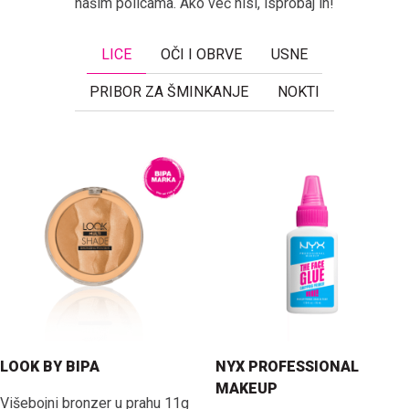
našim policama. Ako već nisi, isprobaj ih!
LICE
OČI I OBRVE
USNE
PRIBOR ZA ŠMINKANJE
NOKTI
LOOK BY BIPA
NYX PROFESSIONAL
MAKEUP
Višebojni bronzer u prahu 11g