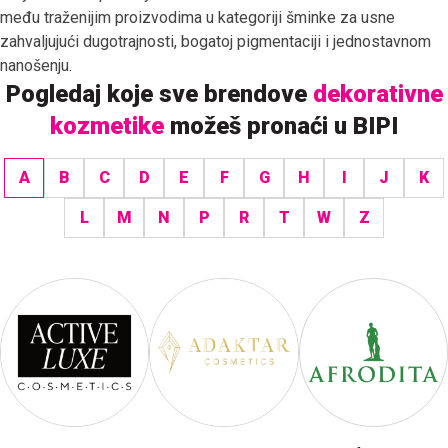
među traženijim proizvodima u kategoriji šminke za usne
zahvaljujući dugotrajnosti, bogatoj pigmentaciji i jednostavnom
nanošenju.
Pogledaj koje sve brendove
dekorativne
kozmetike
možeš pronaći u BIPI
A
B
C
D
E
F
G
H
I
J
K
L
M
N
P
R
T
W
Z