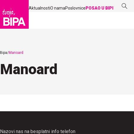
Aktualnosti
O nama
Poslovnice
POSAO U BIPI
Bipa
Manoard
Manoard
Nazovi nas na besplatni info telefon