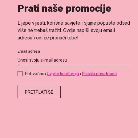
Prati naše promocije
Lijepe vijesti, korisne savjete i sjajne popuste odsad
više ne trebaš tražiti. Ovdje napiši svoju email
adresu i oni će pronaći tebe!
Email adresa
Prihvaćam
Uvjete korištenja
i
Pravila privatnosti
.