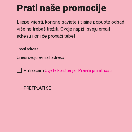
Prati naše promocije
Lijepe vijesti, korisne savjete i sjajne popuste odsad
više ne trebaš tražiti. Ovdje napiši svoju email
adresu i oni će pronaći tebe!
Email adresa
Prihvaćam
Uvjete korištenja
i
Pravila privatnosti
.