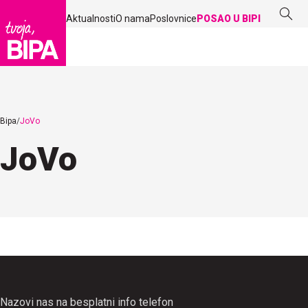
Aktualnosti
O nama
Poslovnice
POSAO U BIPI
Bipa
JoVo
JoVo
Nazovi nas na besplatni info telefon