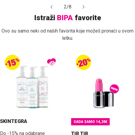
2
/
8
Istraži
BIPA
favorite
Ovo su samo neki od naših favorita koje možeš pronaći u ovom
letku.
SKINTEGRA
SADA SAMO 14,35€
Do -15% na odabrane
TIR TIR