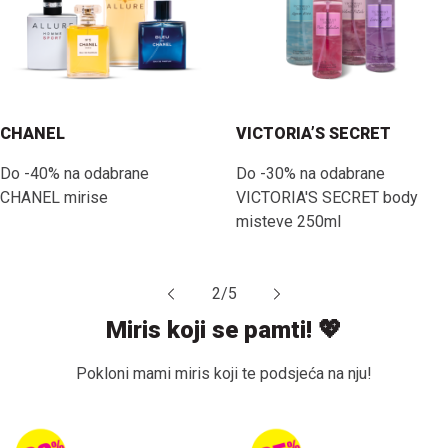
CHANEL
VICTORIA’S SECRET
Do -40% na odabrane
Do -30% na odabrane
CHANEL mirise
VICTORIA'S SECRET body
misteve 250ml
2
/
5
Miris koji se pamti! 💖
Pokloni mami miris koji te podsjeća na nju!