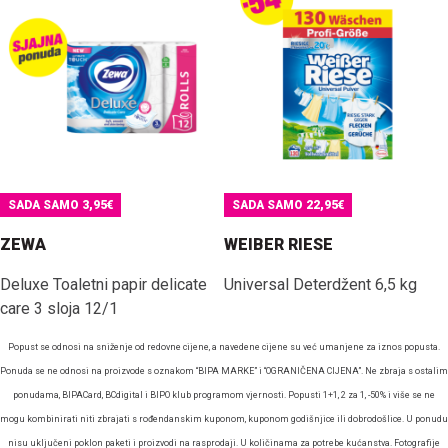
SADA SAMO 3,95€
SADA SAMO 22,95€
ZEWA
WEIBER RIESE
Deluxe Toaletni papir delicate
Universal Deterdžent 6,5 kg
care 3 sloja 12/1
Popust se odnosi na sniženje od redovne cijene, a navedene cijene su već umanjene za iznos popusta.
Ponuda se ne odnosi na proizvode s oznakom “BIPA MARKE” i “OGRANIČENA CIJENA”. Ne zbraja s ostalim
ponudama, BIPACard, BCdigital i BIPO klub programom vjernosti. Popusti 1+1, 2 za 1, -50% i više se ne
mogu kombinirati niti zbrajati s rođendanskim kuponom, kuponom godišnjice ili dobrodošlice. U ponudu
nisu uključeni poklon paketi i proizvodi na rasprodaji. U količinama za potrebe kućanstva. Fotografije