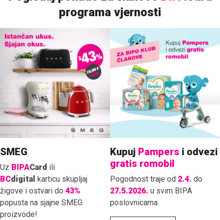
programa vjernosti
SMEG
Kupuj
Pampers
i odvezi
gratis romobil
Uz
BIPA
Card
ili
BC
digital
karticu skupljaj
Pogodnost traje od
2.4.
do
žigove i ostvari do
43%
27.5.2026.
u svim BIPA
popusta na sjajne SMEG
poslovnicama.
proizvode!