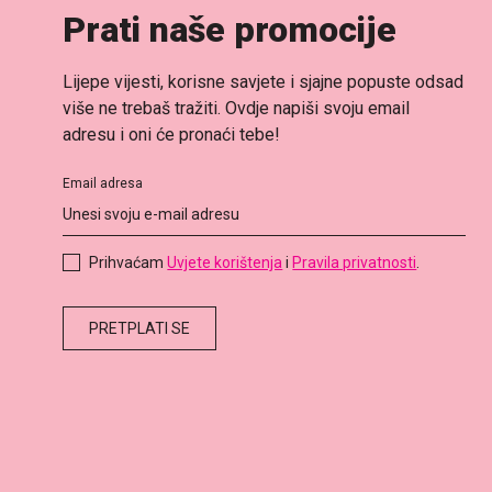
Prati naše promocije
Lijepe vijesti, korisne savjete i sjajne popuste odsad
više ne trebaš tražiti. Ovdje napiši svoju email
adresu i oni će pronaći tebe!
Email adresa
Prihvaćam
Uvjete korištenja
i
Pravila privatnosti
.