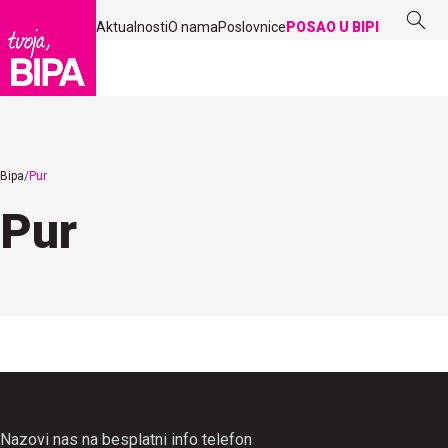
Aktualnosti
O nama
Poslovnice
POSAO U BIPI
Bipa
Pur
Pur
Nazovi nas na besplatni info telefon