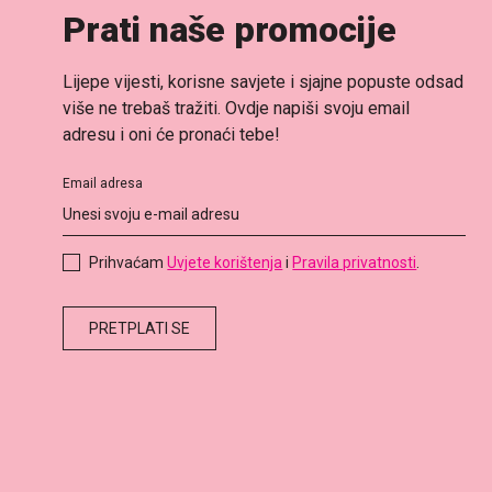
Prati naše promocije
Lijepe vijesti, korisne savjete i sjajne popuste odsad
više ne trebaš tražiti. Ovdje napiši svoju email
adresu i oni će pronaći tebe!
Email adresa
Prihvaćam
Uvjete korištenja
i
Pravila privatnosti
.