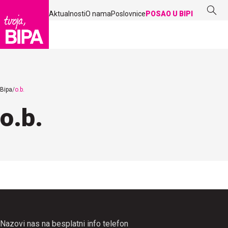
Aktualnosti
O nama
Poslovnice
POSAO U BIPI
Bipa
o.b.
o.b.
Nazovi nas na besplatni info telefon