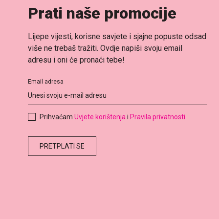
Prati naše promocije
Lijepe vijesti, korisne savjete i sjajne popuste odsad
više ne trebaš tražiti. Ovdje napiši svoju email
adresu i oni će pronaći tebe!
Email adresa
Prihvaćam
Uvjete korištenja
i
Pravila privatnosti
.