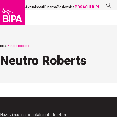
Aktualnosti
O nama
Poslovnice
POSAO U BIPI
Bipa
Neutro Roberts
Neutro Roberts
Nazovi nas na besplatni info telefon