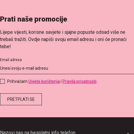
Prati naše promocije
Lijepe vijesti, korisne savjete i sjajne popuste odsad više ne
trebaš tražiti. Ovdje napiši svoju email adresu i oni će pronaći
tebe!
Email adresa
Prihvaćam
Uvjete korištenja
i
Pravila privatnosti
.
Nazovi nas na besplatni info telefon