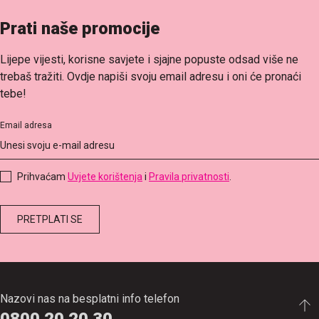
Prati naše promocije
Lijepe vijesti, korisne savjete i sjajne popuste odsad više ne
trebaš tražiti. Ovdje napiši svoju email adresu i oni će pronaći
tebe!
Email adresa
Prihvaćam
Uvjete korištenja
i
Pravila privatnosti
.
Nazovi nas na besplatni info telefon
0800 20 20 30