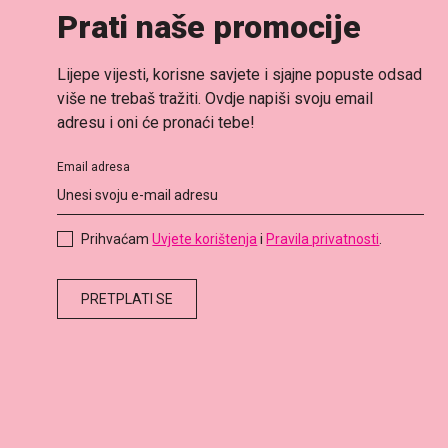
Prati naše promocije
Lijepe vijesti, korisne savjete i sjajne popuste odsad
više ne trebaš tražiti. Ovdje napiši svoju email
adresu i oni će pronaći tebe!
Email adresa
Prihvaćam
Uvjete korištenja
i
Pravila privatnosti
.