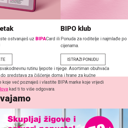
etak
BIPO klub
ste ostvaruješ uz
BIPA
Card ili
Ponuda za roditelje i najmlađe p
!
cijenama.
STE
ISTRAŽI PONUDU
 svakodnevnu rutinu ljepote i njege. Asortiman obuhvaća
 do sredstava za čišćenje doma i hrane za kućne
 koje već poznaješ i vlastite BIPA marke koje vrijedi
lova
kad ti to više odgovara.
dvajamo