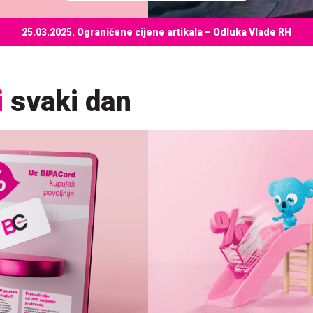
25.03.2025.
Ograničene cijene artikala – Odluka Vlade RH
i
svaki dan