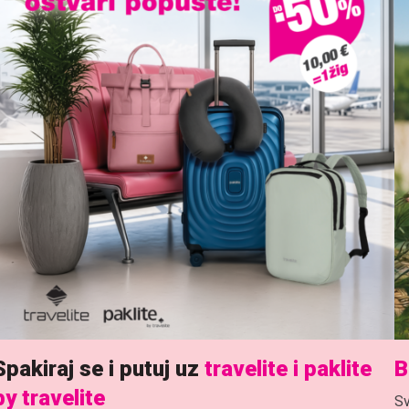
Spakiraj se i putuj uz
travelite i paklite
B
by travelite
Sv