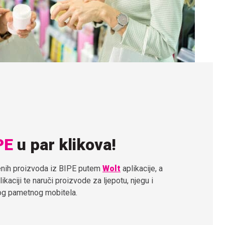
PE
u par klikova!
jenih proizvoda iz BIPE putem
Wolt
aplikacije, a
ikaciji te naruči proizvode za ljepotu, njegu i
og pametnog mobitela.