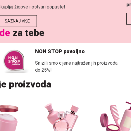
pr
kupljaj žigove i ostvari popuste!
SAZNAJ VIŠE
ude
za tebe
NON STOP povoljno
Snizili smo cijene najtraženijih proizvoda
do 25%!
ije proizvoda