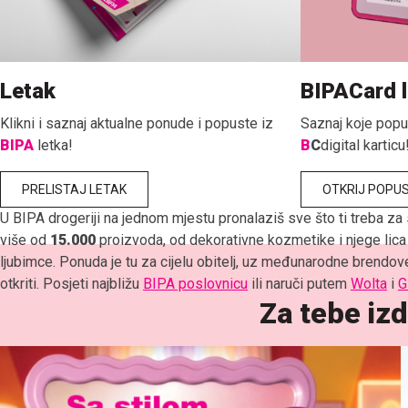
Letak
BIPACard l
Klikni i saznaj aktualne ponude i popuste iz
Saznaj koje popu
BIPA
letka!
B
C
digital karticu
PRELISTAJ LETAK
OTKRIJ POPU
U BIPA drogeriji na jednom mjestu pronalaziš sve što ti treba za
više od
15.000
proizvoda, od dekorativne kozmetike i njege lica
ljubimce. Ponuda je tu za cijelu obitelj, uz međunarodne brendove
otkriti. Posjeti najbližu
BIPA poslovnicu
ili naruči putem
Wolta
i
G
Za tebe iz