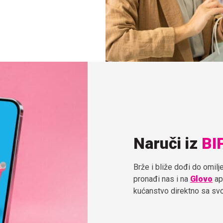
Naruči iz
BI
Brže i bliže dođi do omil
pronađi nas i na
Glovo
apl
kućanstvo direktno sa sv