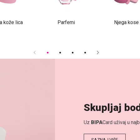
a kože lica
Parfemi
Njega kose
Skupljaj bo
Uz
BIPA
Card uživaj u na