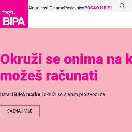
Aktualnosti
O nama
Poslovnice
POSAO U BIPI
Ljepota koja brine o
prirodi
Garnier
u tvojoj
BIPA
košarici =
0,15€
donacije za
Udrugu Sun
SAZNAJ VIŠE